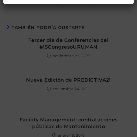
http://uruman.org/fray-bentos-2016/informacion
TAMBIÉN PODRÍA GUSTARTE
Tercer día de Conferencias del
#15CongresoURUMAN
noviembre 22, 2019
Nueva Edición de PREDICTIVA21
noviembre 24, 2016
Facility Management: contrataciones
públicas de Mantenimiento
enero 18, 2016