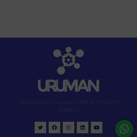
contacto@uruman.org
|
+598 93 URUMAN
(878626)