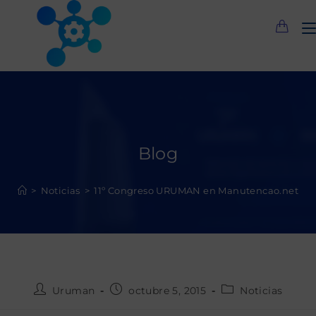
Saltar
al
contenido
Blog
>
Noticias
>
11º Congreso URUMAN en Manutencao.net
Autor
Publicación
Categoría
Uruman
octubre 5, 2015
Noticias
de
de
de