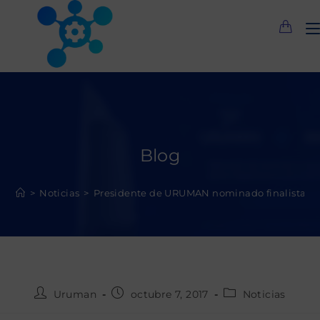
Saltar
al
contenido
Blog
>
Noticias
>
Presidente de URUMAN nominado finalista en r
Autor
Publicación
Categoría
Uruman
octubre 7, 2017
Noticias
de
de
de