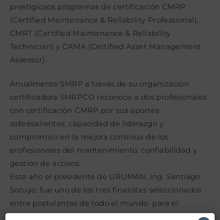
prestigiosos programas de certificación CMRP
(Certified Maintenance & Reliability Professional),
CMRT (Certified Maintenance & Reliability
Technician) y CAMA (Certified Asset Management
Assessor).
Anualmente SMRP a través de su organización
certificadora SMRPCO reconoce a dos profesionales
con certificación CMRP por sus aportes
sobresalientes, capacidad de liderazgo y
compromiso en la mejora continua de los
profesionales del mantenimiento, confiabilidad y
gestión de activos.
Este año el presidente de URUMAN, Ing. Santiago
Sotuyo, fue uno de los tres finalistas seleccionados
entre postulantes de todo el mundo para el
prestigioso premio en la categoría Veteran