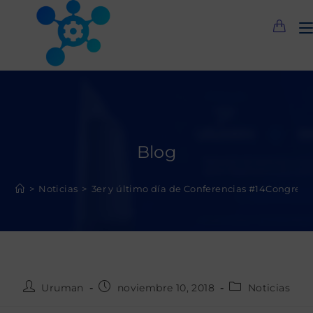
Saltar
al
contenido
Blog
>
Noticias
>
3er y último día de Conferencias #14Congr
Autor
Publicación
Categoría
Uruman
noviembre 10, 2018
Noticias
de
de
de