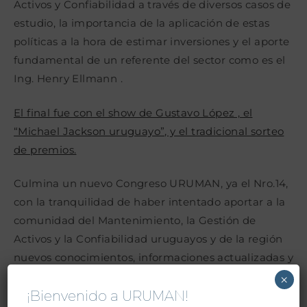
Activos y Confiabilidad a través de diversos casos de
estudio, la importancia de la aplicación de estas
políticas a la hora de estimar inversiones y el aporte
fundamental de un referente del sector como es el
Ing. Henry Ellmann .
El final fue con el show de Gustavo López , el
“Michael Jackson uruguayo”, y el tradicional sorteo
de premios.
Culmina un nuevo Congreso URUMAN, ya el Nro.14,
con la tranquilidad de haber intentado aportar a la
comunidad del Mantenimiento, la Gestión de
Activos y la Confiabilidad uruguayos y de la región
nuevos conocimientos, informaciones actualizadas y
la posibilidad de conocer y compartir experiencias
×
con colegas del sector.
¡Bienvenido a URUMAN!