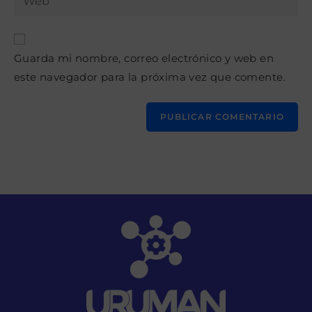
de
la
usuario
correo
URL
para
electrónico
de
comentar
para
Guarda mi nombre, correo electrónico y web en
tu
comentar
este navegador para la próxima vez que comente.
web
(opcional)