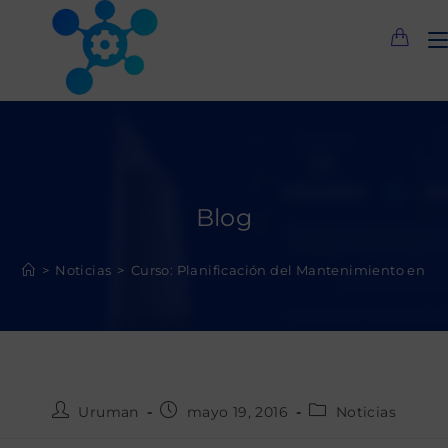
Saltar
al
contenido
Blog
>
Noticias
>
Curso: Planificación del Mantenimiento en Faci
Autor
Publicación
Categoría
Uruman
mayo 19, 2016
Noticias
de
de
de