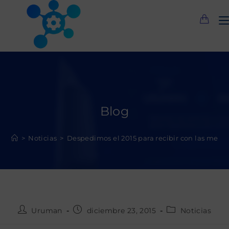
Saltar
al
contenido
Blog
>
Noticias
>
Despedimos el 2015 para recibir con las mejor
Autor
Publicación
Categoría
Uruman
diciembre 23, 2015
Noticias
de
de
de