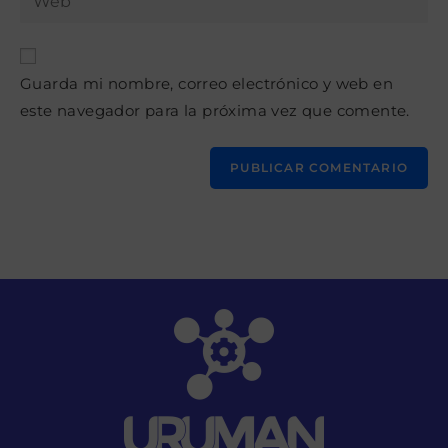
de
la
usuario
correo
URL
para
electrónico
de
comentar
para
Guarda mi nombre, correo electrónico y web en
tu
comentar
este navegador para la próxima vez que comente.
web
(opcional)