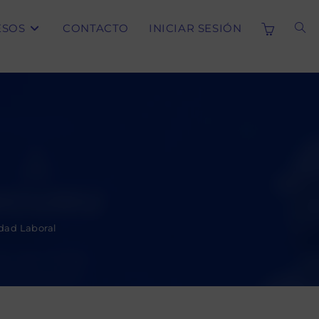
ESOS
CONTACTO
INICIAR SESIÓN
ALT
BÚS
DE
LA
idad Laboral
WE