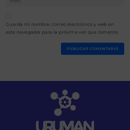
de
la
usuario
correo
URL
para
electrónico
de
comentar
para
Guarda mi nombre, correo electrónico y web en
tu
comentar
este navegador para la próxima vez que comente.
web
(opcional)