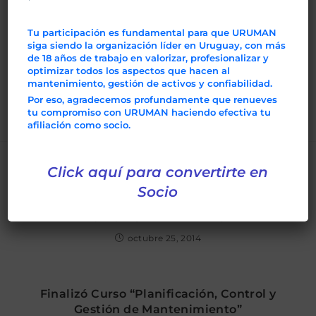
A las 8.30 hs. y luego de la Bienvenida que la
Comisión Directiva de URUMAN brindará a los
Tu participación es fundamental para que URUMAN
presentes, comenzará la primera disertación, la cual
siga siendo la organización líder en Uruguay, con más
estará a cargo de Ramón Mendez y se titula “La
de 18 años de trabajo en valorizar, profesionalizar y
optimizar todos los aspectos que hacen al
Transformación Energética Uruguaya”. Consulte el
mantenimiento, gestión de activos y confiabilidad.
programa completo de los 3 días haciendo
click
Por eso, agradecemos profundamente que renueves
tu compromiso con URUMAN haciendo efectiva tu
aquí.
afiliación como socio.
Click aquí para convertirte en
TAMBIÉN PODRÍA GUSTARTE
Socio
FALTA DE CONFIABILIDAD GENERA
NOTICIAS EN LA PRENSA
octubre 25, 2014
Finalizó Curso “Planificación, Control y
Gestión de Mantenimiento”