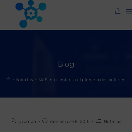
Saltar
al
contenido
Blog
>
Noticias
>
Mañana comienza el plenario de conferencias
Autor
Publicación
Categoría
Uruman
noviembre 8, 2016
Noticias
de
de
de