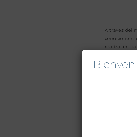
A través del 
conocimiento 
realiza, en pa
¡Bienve
Presentamos 
Mantenimient
organización,
actividades q
desarrollando
El Comité Pa
fundado hace 
Panamericana
1986.