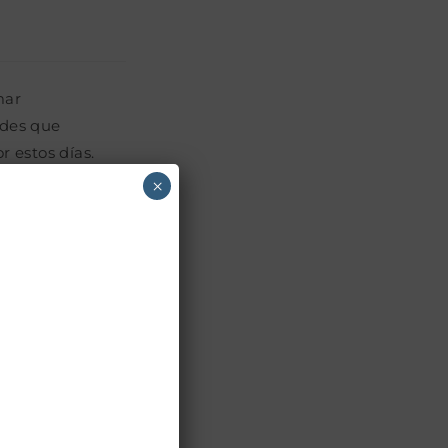
mar
ades que
r estos días.
×
iería de
toria de la
icipar de las
 técnico
 Unión
uatemala en