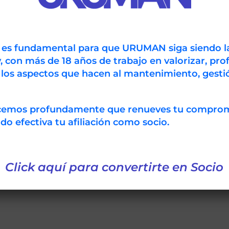
ial, es elevar el nivel de conocimiento y experiencia en lo
s que se desempeñan en ingeniería de mantenimiento y g
n es fundamental para que URUMAN siga siendo l
e las principales actividades que realizan los Delegados N
, con más de 18 años de trabajo en valorizar, prof
 destacan principalmente las orientadas a la organización
 los aspectos que hacen al mantenimiento, gestió
ón y entrenamiento como son: cursos, congresos, simposios
s, pasantías, giras técnicas, publicaciones en revistas es
ecemos profundamente que renueves tu compro
 efectiva tu afiliación como socio.
itio web en
copiman.org
.
 webinars realizados hasta el momento haciendo
click aqu
Click aquí para convertirte en Socio