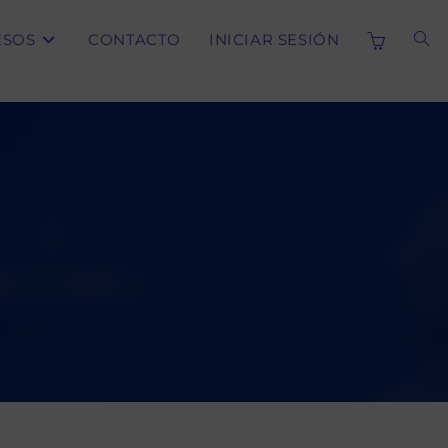
ESOS
CONTACTO
INICIAR SESIÓN
ALT
BÚS
DE
LA
WE