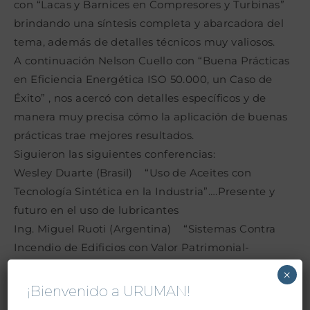
con “Lacas y Barnices en Compresores y Turbinas”
brindando una síntesis completa y abarcadora del
tema, además de detalles técnicos muy valiosos.
A continuación Nelson Cuello con “Buena Prácticas
en Eficiencia Energética ISO 50.000, un Caso de
Éxito” , nos acercó con detalles específicos y de
manera muy precisa cómo la aplicación de buenas
prácticas trae mejores resultados.
Siguieron las siguientes conferencias:
Wesley Duarte (Brasil) “Uso de Aceites con
Tecnología Sintética en la Industria”….Presente y
futuro en el uso de lubricantes
Ing. Miguel Ruoti (Argentina) “Sistemas Contra
Incendio de Edificios con Valor Patrimonial-
Comisionamiento”….Aplicación de sistemas contra
×
incendios en los Teatro Colón (Buenos Aires) y Solís
¡Bienvenido a URUMAN!
(Montevideo).