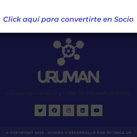
Click aquí para convertirte en Socio
contacto@uruman.org
|
+598 93 URUMAN (878626)
© COPYRIGHT 2026 -
DISEÑO Y DESARROLLO POR PITANGA.UY