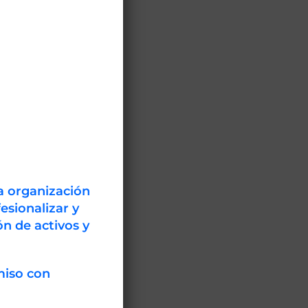
a organización
esionalizar y
n de activos y
miso con