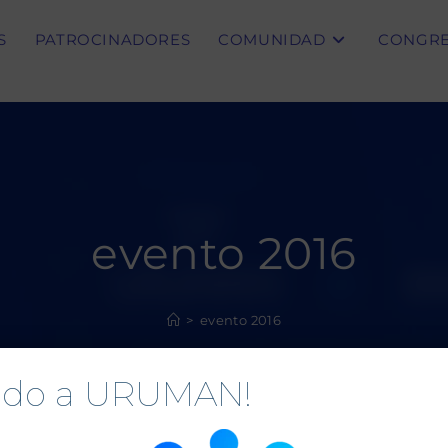
S
PATROCINADORES
COMUNIDAD
CONGR
evento 2016
>
evento 2016
nido a URUMAN!