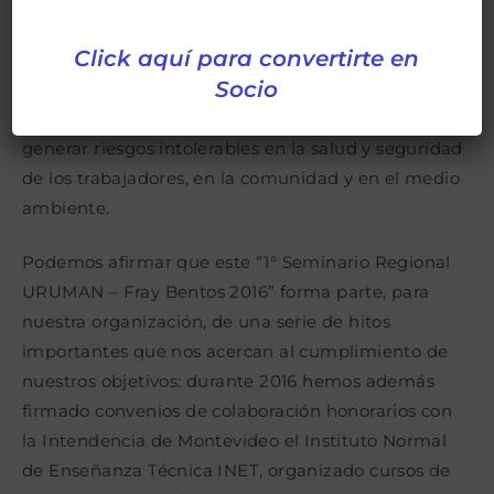
turísticos o de cualquier otra clase de servicios, cuyo
Click aquí para convertirte en
objetivo es la productividad, lograr su
Socio
mantenimiento a costo razonable, y hacer posible
que brinden productos o servicios de calidad, sin
generar riesgos intolerables en la salud y seguridad
de los trabajadores, en la comunidad y en el medio
ambiente.
Podemos afirmar que este “1° Seminario Regional
URUMAN – Fray Bentos 2016” forma parte, para
nuestra organización, de una serie de hitos
importantes que nos acercan al cumplimiento de
nuestros objetivos: durante 2016 hemos además
firmado convenios de colaboración honorarios con
la Intendencia de Montevideo el Instituto Normal
de Enseñanza Técnica INET, organizado cursos de