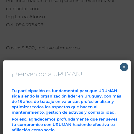
Por información e inscripciones al evento favor
contactar con:
Ing.Laura Alonso
Cel. 094 275409
Costo: $ 800, incluye almuerzos.
Prensa:
llenar formulario
. Gracias.
×
¡Bienvenido a URUMAN!
Pretendemos con esta actividad poner el foco en el
desarrollo de la confiabilidad de los activos físicos
Tu participación es fundamental para que URUMAN
de las empresas y organizaciones, públicas
siga siendo la organización líder en Uruguay, con más
y privadas, entendiendo esto como un factor clave
de 18 años de trabajo en valorizar, profesionalizar y
optimizar todos los aspectos que hacen al
para lograr los objetivos de la organización.
mantenimiento, gestión de activos y confiabilidad.
Pretendemos también destacar la necesidad de
Por eso, agradecemos profundamente que renueves
tu compromiso con URUMAN haciendo efectiva tu
asegurar la confiabilidad de los activos
afiliación como socio.
patrimoniales, productivos, logísticos, tecnológicos,