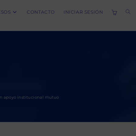
ESOS
CONTACTO
INICIAR SESIÓN
ALT
BÚS
DE
LA
n apoyo institucional mutuo
WE