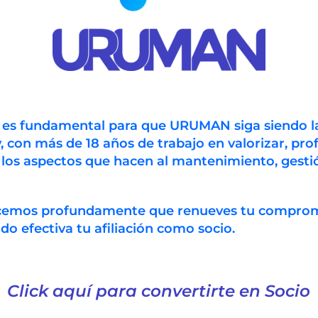
U).
Encuentro Regional de Ingeniería Química
n es fundamental para que URUMAN siga siendo l
 importante referente académico y reúne a profesionales,
, con más de 18 años de trabajo en valorizar, prof
vestigadores de diferentes países de la región. Se han p
 los aspectos que hacen al mantenimiento, gestió
s técnicos que abordan temáticas vinculadas con la profe
ndustria Química, Agro industrias, Energía, Medio Ambie
otecnología, Informática y automatismo aplicado a proces
ecemos profundamente que renueves tu compro
 etc. Además de las múltiples conferencias individuales ya
 efectiva tu afiliación como socio.
e proponen las siguientes mesas redondas y conversatorio
uturas en el Uruguay”, “Desarrollo Sustentable”, “Innovaci
 “Energías Renovables”, “Gestión de Empresas” y “Cambio 
Click aquí para convertirte en Socio
nformación completa sobre el evento y la posibilidad de ins