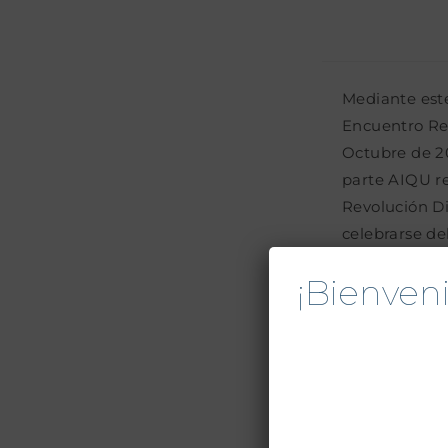
Mediante est
Encuentro Reg
Octubre de 2
parte AIQU r
Revolución Di
celebrarse de
Uruguay (LAT
¡Bienve
Mediante est
Encuentro Reg
Octubre de 2
parte AIQU r
Revolución Di
celebrarse de