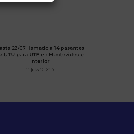
asta 22/07 llamado a 14 pasantes
e UTU para UTE en Montevideo e
Interior
julio 12, 2019