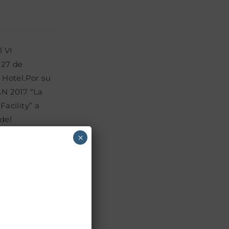
 VI
 27 de
 Hotel.Por su
AN 2017 “La
Facility” a
del
×
 VI
 27 de
 Hotel.Por su
AN 2017 “La
Facility” a
del