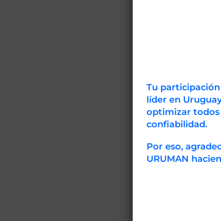
Uruguay (LAT
Sobre el VI 
Tu participació
Constituye un
líder en Uruguay
docentes e in
optimizar todos
de 50 trabajo
confiabilidad.
tales como: I
Climático, Bi
Por eso, agrad
industriales,
URUMAN haciendo
confirmadas s
energéticas f
tecnológica”,
Para ver la i