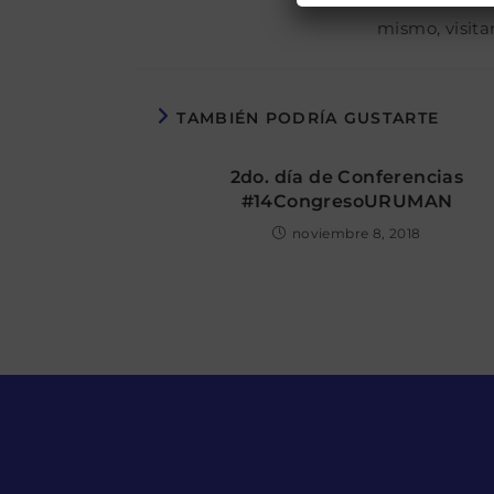
mismo, visitar
TAMBIÉN PODRÍA GUSTARTE
2do. día de Conferencias
#14CongresoURUMAN
noviembre 8, 2018