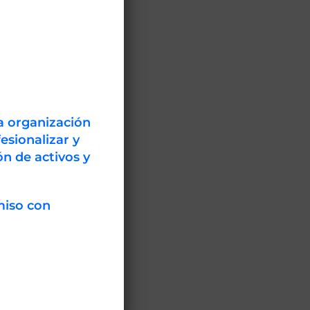
a organización
 estudiantes,
esionalizar y
resentado más
n de activos y
sión en áreas
nte, Cambio
os
miso con
s:”Políticas
ón
climático”.
cribirse al