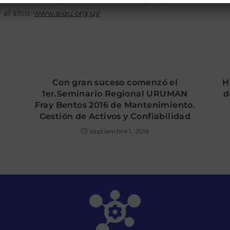
 el sitio:
www.aiqu.org.uy
Con gran suceso comenzó el
H
1er.Seminario Regional URUMAN
d
Fray Bentos 2016 de Mantenimiento.
Gestión de Activos y Confiabilidad
septiembre 1, 2016