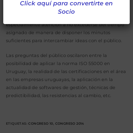
ver con el manejo de información común, la
Click aquí para convertirte en
identificación de distintas realidades y la necesidad
Socio
de establecer estándares.Los panelistas prestaron
especialmente atención a no excederse del tiempo
asignado de manera de disponer los minutos
suficientes para intercambiar ideas con el público.
Las preguntas del público oscilaron entre la
posibilidad de aplicar la norma ISO 55000 en
Uruguay, la realidad de las certificaciones en el área
en las empresas uruguayas, la aplicación en la
actualidad de softwares de gestión, técnicas de
predictibilidad, las resistencias al cambio, etc.
ETIQUETAS
:
CONGRESO 10
,
CONGRESO 2014