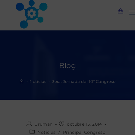
Saltar
al
contenido
Blog
>
Noticias
>
3era. Jornada del 10° Congreso
Autor
Publicación
Uruman
octubre 15, 2014
de
de
Categoría
Noticias
/
Principal Congreso