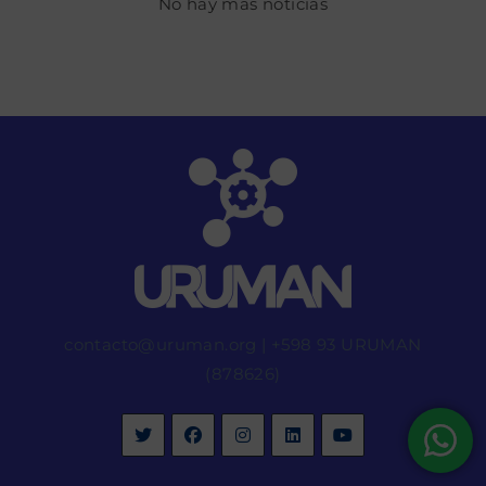
No hay más noticias
contacto@uruman.org
|
+598 93 URUMAN
(878626)