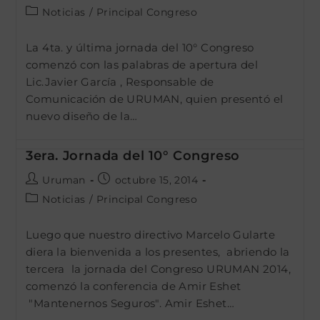
de
de
Categoría
Noticias
/
Principal Congreso
la
la
de
entrada:
entrada:
la
La 4ta. y última jornada del 10° Congreso
entrada:
comenzó con las palabras de apertura del
Lic.Javier García , Responsable de
Comunicación de URUMAN, quien presentó el
nuevo diseño de la…
3era. Jornada del 10° Congreso
Autor
Publicación
Uruman
octubre 15, 2014
de
de
Categoría
Noticias
/
Principal Congreso
la
la
de
entrada:
entrada:
la
Luego que nuestro directivo Marcelo Gularte
entrada:
diera la bienvenida a los presentes, abriendo la
tercera la jornada del Congreso URUMAN 2014,
comenzó la conferencia de Amir Eshet
"Mantenernos Seguros". Amir Eshet…