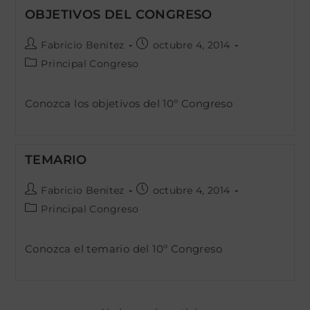
OBJETIVOS DEL CONGRESO
Autor
Publicación
Fabricio Benitez
octubre 4, 2014
de
de
Categoría
Principal Congreso
la
la
de
entrada:
entrada:
la
Conozca los objetivos del 10º Congreso
entrada:
TEMARIO
Autor
Publicación
Fabricio Benitez
octubre 4, 2014
de
de
Categoría
Principal Congreso
la
la
de
entrada:
entrada:
la
Conozca el temario del 10º Congreso
entrada: