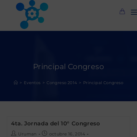
Saltar
al
contenido
Principal Congreso
>
Eventos
>
Congreso 2014
>
Principal Congreso
4ta. Jornada del 10° Congreso
Autor
Publicación
Uruman
octubre 16, 2014