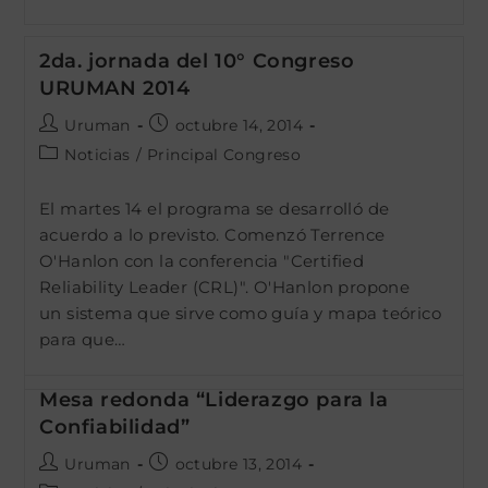
2da. jornada del 10° Congreso
URUMAN 2014
Autor
Publicación
Uruman
octubre 14, 2014
de
de
Categoría
Noticias
/
Principal Congreso
la
la
de
entrada:
entrada:
la
El martes 14 el programa se desarrolló de
entrada:
acuerdo a lo previsto. Comenzó Terrence
O'Hanlon con la conferencia "Certified
Reliability Leader (CRL)". O'Hanlon propone
un sistema que sirve como guía y mapa teórico
para que…
Mesa redonda “Liderazgo para la
Confiabilidad”
Autor
Publicación
Uruman
octubre 13, 2014
de
de