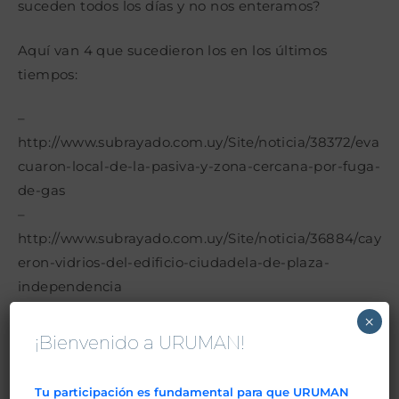
suceden todos los días y no nos enteramos?
Aquí van 4 que sucedieron los en los últimos
tiempos:
–
http://www.subrayado.com.uy/Site/noticia/38372/eva
cuaron-local-de-la-pasiva-y-zona-cercana-por-fuga-
de-gas
–
http://www.subrayado.com.uy/Site/noticia/36884/cay
eron-vidrios-del-edificio-ciudadela-de-plaza-
independencia
–
×
http://www.subrayado.com.uy/Site/noticia/36862/im
¡Bienvenido a URUMAN!
presionante-choque-en-pocitos-un-omnibus-y-12-
autos
Tu participación es fundamental para que URUMAN