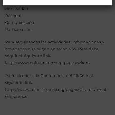
Integridad
Honestidad
Respeto
Comunicación
Participación
Para seguir todas las actividades, informaciones y
novedades que surjan en torno a WIRAM debe
seguir el siguiente link:
http://www.maintenance.org/pages/wiram
Para acceder a la Conferencia del 26/06 ir al
siguiente link
https://www.maintenance.org/pages/wiram-virtual-
conference