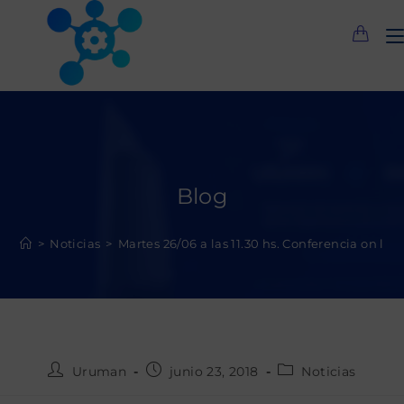
Saltar
al
contenido
Blog
>
Noticias
>
Martes 26/06 a las 11.30 hs. Conferencia on l
Autor
Publicación
Categoría
Uruman
junio 23, 2018
Noticias
de
de
de