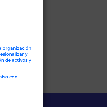
a organización
esionalizar y
n de activos y
miso con