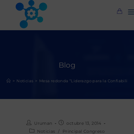
Saltar
al
contenido
Blog
>
Noticias
>
Mesa redonda “Liderazgo para la Confiabilida
Autor
Publicación
Uruman
octubre 13, 2014
de
de
Categoría
Noticias
/
Principal Congreso