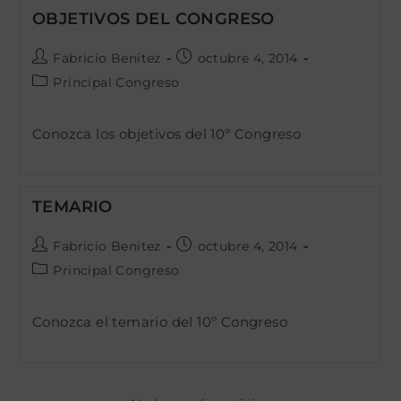
OBJETIVOS DEL CONGRESO
Autor
Publicación
Fabricio Benitez
octubre 4, 2014
de
de
Categoría
Principal Congreso
la
la
de
entrada:
entrada:
la
Conozca los objetivos del 10º Congreso
entrada:
TEMARIO
Autor
Publicación
Fabricio Benitez
octubre 4, 2014
de
de
Categoría
Principal Congreso
la
la
de
entrada:
entrada:
la
Conozca el temario del 10º Congreso
entrada: