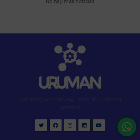
No hay más noticias
contacto@uruman.org
|
+598 93 URUMAN
(878626)