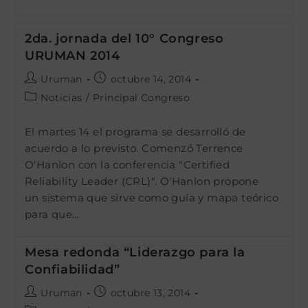
2da. jornada del 10° Congreso
URUMAN 2014
Autor
Publicación
Uruman
octubre 14, 2014
de
de
Categoría
Noticias
/
Principal Congreso
la
la
de
entrada:
entrada:
la
El martes 14 el programa se desarrolló de
entrada:
acuerdo a lo previsto. Comenzó Terrence
O'Hanlon con la conferencia "Certified
Reliability Leader (CRL)". O'Hanlon propone
un sistema que sirve como guía y mapa teórico
para que…
Mesa redonda “Liderazgo para la
Confiabilidad”
Autor
Publicación
Uruman
octubre 13, 2014
de
de