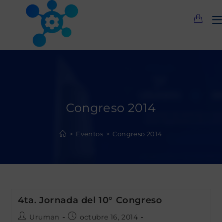
Saltar
al
contenido
Congreso 2014
>
Eventos
>
Congreso 2014
4ta. Jornada del 10° Congreso
Autor
Publicación
Uruman
octubre 16, 2014