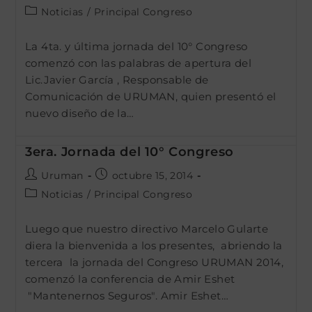
de
de
Categoría
Noticias
/
Principal Congreso
la
la
de
entrada:
entrada:
la
La 4ta. y última jornada del 10° Congreso
entrada:
comenzó con las palabras de apertura del
Lic.Javier García , Responsable de
Comunicación de URUMAN, quien presentó el
nuevo diseño de la…
3era. Jornada del 10° Congreso
Autor
Publicación
Uruman
octubre 15, 2014
de
de
Categoría
Noticias
/
Principal Congreso
la
la
de
entrada:
entrada:
la
Luego que nuestro directivo Marcelo Gularte
entrada:
diera la bienvenida a los presentes, abriendo la
tercera la jornada del Congreso URUMAN 2014,
comenzó la conferencia de Amir Eshet
"Mantenernos Seguros". Amir Eshet…