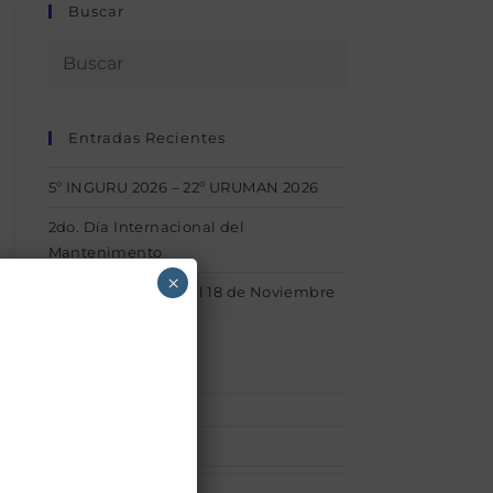
Buscar
Entradas Recientes
5º INGURU 2026 – 22º URUMAN 2026
2do. Día Internacional del
Mantenimento
×
1° INGURU – Del 15 al 18 de Noviembre
Categorías
Afiliaciones
(1)
acerca_uruman
(1)