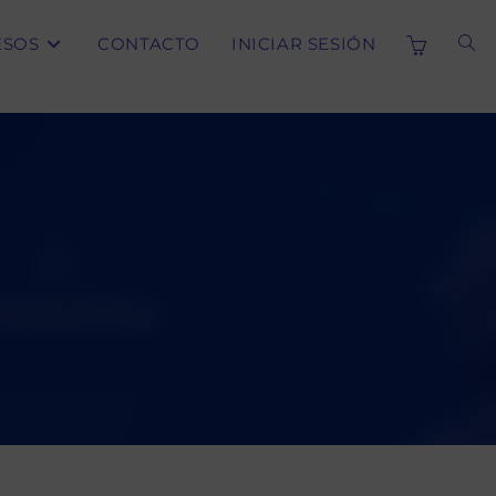
ESOS
CONTACTO
INICIAR SESIÓN
ALT
BÚS
DE
LA
WE