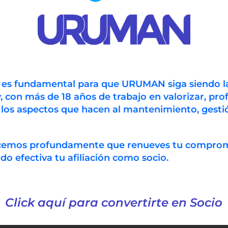
(Siderurgica del
Orinoco), el último
ón
complejo de
igió
plantas es el
denominado
Productos Planos
del…
Laminación en
n es fundamental para que URUMAN siga siendo l
Frío. El producto
, con más de 18 años de trabajo en valorizar, prof
procesado al final
 los aspectos que hacen al mantenimiento, gestió
de la línea en este
complejo
constituye el de…
ecemos profundamente que renueves tu compro
 efectiva tu afiliación como socio.
Click aquí para convertirte en Socio