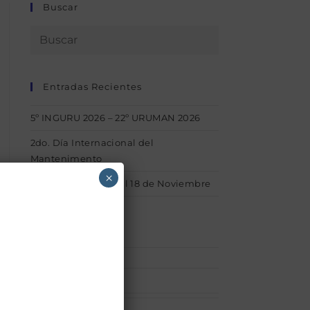
Buscar
Entradas Recientes
5º INGURU 2026 – 22º URUMAN 2026
2do. Día Internacional del
Mantenimento
×
1° INGURU – Del 15 al 18 de Noviembre
Categorías
Afiliaciones
(1)
acerca_uruman
(1)