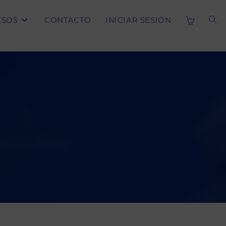
ESOS
CONTACTO
INICIAR SESIÓN
ALT
BÚS
DE
LA
WE