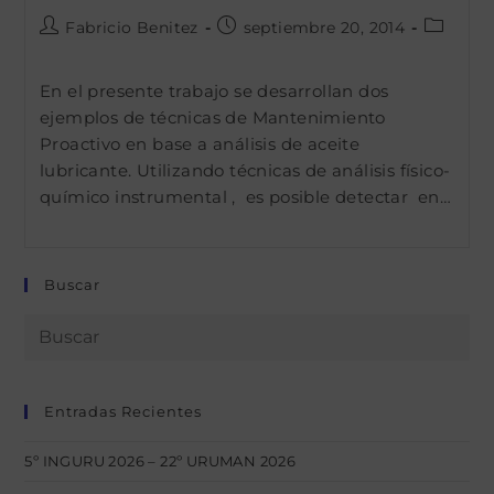
Autor
Publicación
Categor
Fabricio Benitez
septiembre 20, 2014
de
de
de
la
la
la
En el presente trabajo se desarrollan dos
entrada:
entrada:
entrada:
ejemplos de técnicas de Mantenimiento
Proactivo en base a análisis de aceite
lubricante. Utilizando técnicas de análisis físico-
químico instrumental , es posible detectar en…
Buscar
Entradas Recientes
5º INGURU 2026 – 22º URUMAN 2026