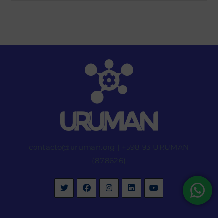
contacto@uruman.org
|
+598 93 URUMAN
(878626)