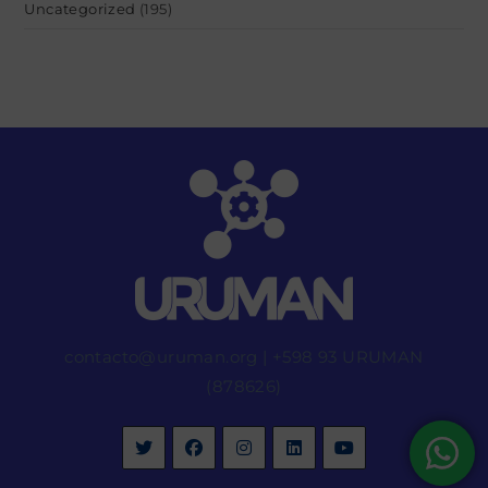
Uncategorized
(195)
contacto@uruman.org
|
+598 93 URUMAN
(878626)