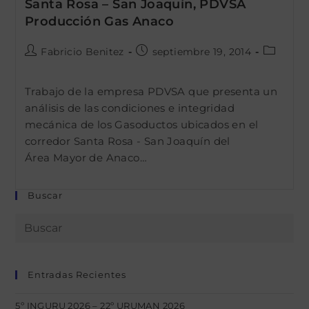
Santa Rosa – San Joaquín, PDVSA
Producción Gas Anaco
Autor
Publicación
Categorí
Fabricio Benitez
septiembre 19, 2014
de
de
de
la
la
la
Trabajo de la empresa PDVSA que presenta un
entrada:
entrada:
entrada:
análisis de las condiciones e integridad
mecánica de los Gasoductos ubicados en el
corredor Santa Rosa - San Joaquín del
Área Mayor de Anaco…
Buscar
Entradas Recientes
5º INGURU 2026 – 22º URUMAN 2026