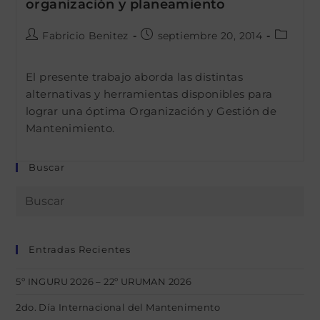
organización y planeamiento
Autor
Publicación
Categor
Fabricio Benitez
septiembre 20, 2014
de
de
de
la
la
la
El presente trabajo aborda las distintas
entrada:
entrada:
entrada:
alternativas y herramientas disponibles para
lograr una óptima Organización y Gestión de
Mantenimiento.
Buscar
Entradas Recientes
5º INGURU 2026 – 22º URUMAN 2026
2do. Día Internacional del Mantenimento