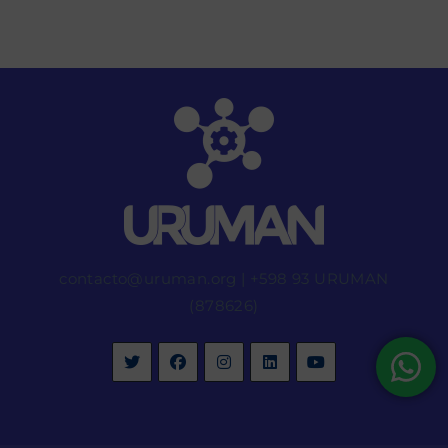
contacto@uruman.org
|
+598 93 URUMAN
(878626)