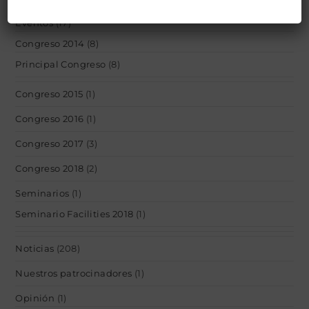
Eventos
(17)
Congreso 2014
(8)
Principal Congreso
(8)
Congreso 2015
(1)
Congreso 2016
(1)
Congreso 2017
(3)
Congreso 2018
(2)
Seminarios
(1)
Seminario Facilities 2018
(1)
Noticias
(208)
Nuestros patrocinadores
(1)
Opinión
(1)