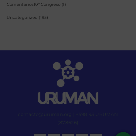
Comentarios10º Congreso
(1)
Uncategorized
(195)
contacto@uruman.org
|
+598 93 URUMAN
(878626)