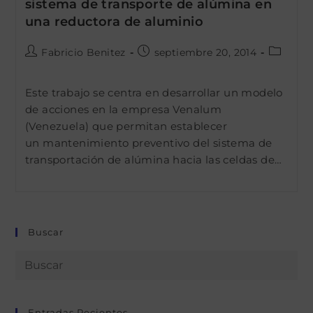
sistema de transporte de alúmina en
una reductora de aluminio
Autor
Publicación
Categor
Fabricio Benitez
septiembre 20, 2014
de
de
de
la
la
la
Este trabajo se centra en desarrollar un modelo
entrada:
entrada:
entrada:
de acciones en la empresa Venalum
(Venezuela) que permitan establecer
un mantenimiento preventivo del sistema de
transportación de alúmina hacia las celdas de…
Buscar
Entradas Recientes