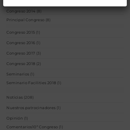
Eventos
(17)
Congreso 2014
(8)
Principal Congreso
(8)
Congreso 2015
(1)
Congreso 2016
(1)
Congreso 2017
(3)
Congreso 2018
(2)
Seminarios
(1)
Seminario Facilities 2018
(1)
Noticias
(208)
Nuestros patrocinadores
(1)
Opinión
(1)
Comentarios10º Congreso
(1)