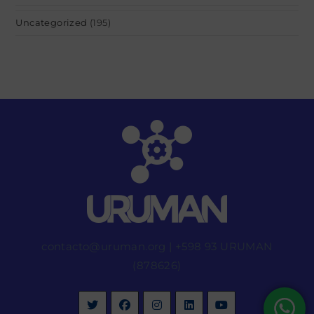
Uncategorized
(195)
contacto@uruman.org
|
+598 93 URUMAN
(878626)