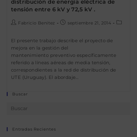
distribución de energía eléctrica de
tensión entre 6 kV y 72,5 kV .
Autor
Publicación
Categorí
Fabricio Benitez
septiembre 21, 2014
de
de
de
la
la
la
El presente trabajo describe el proyecto de
entrada:
entrada:
entrada:
mejora en la gestión del
mantenimiento preventivo específicamente
referido a líneas aéreas de media tensión,
correspondientes a la red de distribución de
UTE (Uruguay). El abordaje…
Buscar
Entradas Recientes