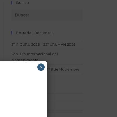
Buscar
Entradas Recientes
5º INGURU 2026 – 22º URUMAN 2026
2do. Día Internacional del
Mantenimento
×
1° INGURU – Del 15 al 18 de Noviembre
Categorías
Afiliaciones
(1)
acerca_uruman
(1)