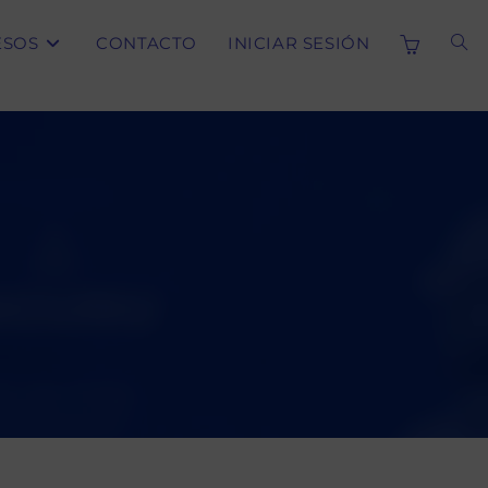
ESOS
CONTACTO
INICIAR SESIÓN
ALT
BÚS
DE
LA
WE