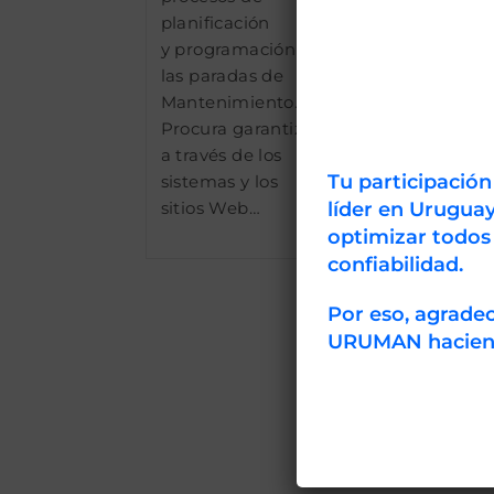
planificación
y programación de
las paradas de
Mantenimiento.
Procura garantizar,
a través de los
Tu participació
sistemas y los
líder en Uruguay
sitios Web…
optimizar todos
confiabilidad.
Por eso, agrad
URUMAN haciendo