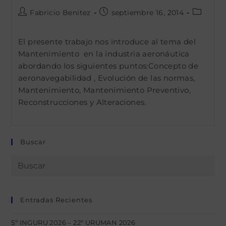
Autor
Publicación
Categorí
Fabricio Benitez
septiembre 16, 2014
de
de
de
la
la
la
El presente trabajo nos introduce al tema del
entrada:
entrada:
entrada:
Mantenimiento en la industria aeronáutica
abordando los siguientes puntos:Concepto de
aeronavegabilidad , Evolución de las normas,
Mantenimiento, Mantenimiento Preventivo,
Reconstrucciones y Alteraciones.
Buscar
Entradas Recientes
5º INGURU 2026 – 22º URUMAN 2026