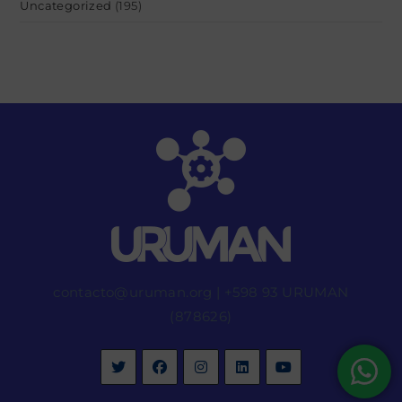
Uncategorized
(195)
contacto@uruman.org
|
+598 93 URUMAN
(878626)