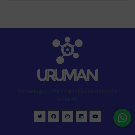
contacto@uruman.org
|
+598 93 URUMAN
(878626)