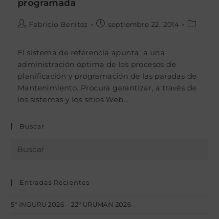
programada
Autor
Publicación
Categorí
Fabricio Benitez
septiembre 22, 2014
de
de
de
la
la
la
El sistema de referencia apunta a una
entrada:
entrada:
entrada:
administración óptima de los procesos de
planificación y programación de las paradas de
Mantenimiento. Procura garantizar, a través de
los sistemas y los sitios Web…
Buscar
Entradas Recientes
5º INGURU 2026 – 22º URUMAN 2026