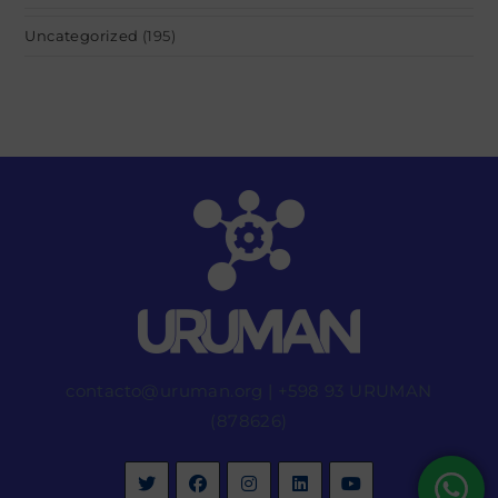
Uncategorized
(195)
contacto@uruman.org
|
+598 93 URUMAN
(878626)