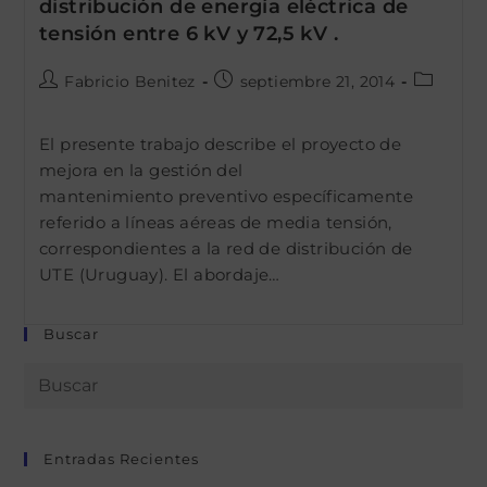
distribución de energía eléctrica de
tensión entre 6 kV y 72,5 kV .
Autor
Publicación
Categorí
Fabricio Benitez
septiembre 21, 2014
de
de
de
la
la
la
El presente trabajo describe el proyecto de
entrada:
entrada:
entrada:
mejora en la gestión del
mantenimiento preventivo específicamente
referido a líneas aéreas de media tensión,
correspondientes a la red de distribución de
UTE (Uruguay). El abordaje…
Buscar
Entradas Recientes