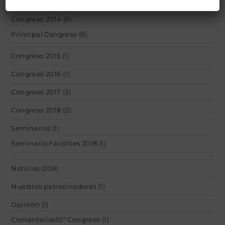
Eventos
(17)
Congreso 2014
(8)
Principal Congreso
(8)
Congreso 2015
(1)
Congreso 2016
(1)
Congreso 2017
(3)
Congreso 2018
(2)
Seminarios
(1)
Seminario Facilities 2018
(1)
Noticias
(208)
Nuestros patrocinadores
(1)
Opinión
(1)
Comentarios10º Congreso
(1)