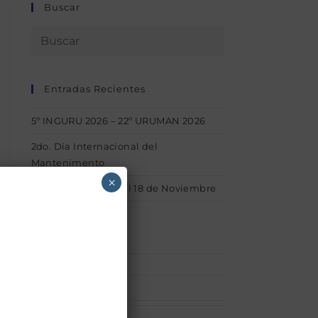
Buscar
Entradas Recientes
5º INGURU 2026 – 22º URUMAN 2026
2do. Día Internacional del
Mantenimento
×
1° INGURU – Del 15 al 18 de Noviembre
Categorías
Afiliaciones
(1)
acerca_uruman
(1)