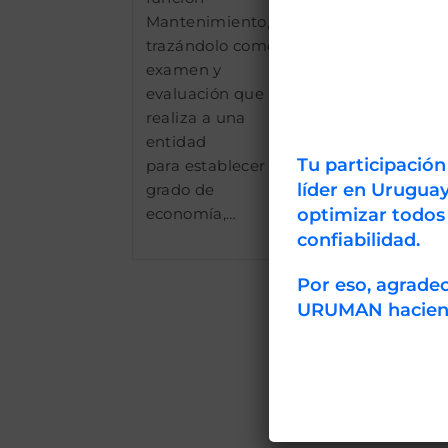
Mantenimiento,
trazándolo como el
examen y
evaluación que se
realiza a una
entidad
Tu participació
para establecer el
líder en Uruguay
grado de
optimizar todos
economía,…
confiabilidad.
Por eso, agrad
URUMAN haciendo