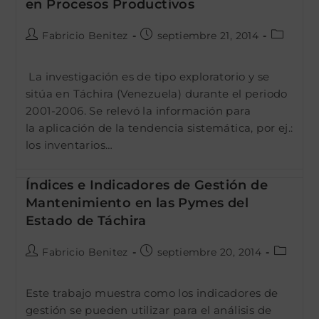
en Procesos Productivos
Autor
Publicación
Categorí
Fabricio Benitez
septiembre 21, 2014
de
de
de
la
la
la
La investigación es de tipo exploratorio y se
entrada:
entrada:
entrada:
sitúa en Táchira (Venezuela) durante el periodo
2001-2006. Se relevó la información para
la aplicación de la tendencia sistemática, por ej.:
los inventarios…
Índices e Indicadores de Gestión de
Mantenimiento en las Pymes del
Estado de Táchira
Autor
Publicación
Categor
Fabricio Benitez
septiembre 20, 2014
de
de
de
la
la
la
Este trabajo muestra como los indicadores de
entrada:
entrada:
entrada:
gestión se pueden utilizar para el análisis de