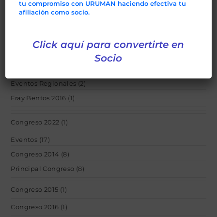
tu compromiso con URUMAN haciendo efectiva tu
afiliación como socio.
Afiliaciones
(1)
acerca_uruman
(1)
Click aquí para convertirte en
Capacitación
(84)
Socio
Cursos
(82)
Eventos Regionales
(2)
Fray Bentos 2016
(1)
Congreso 2022
(1)
Eventos
(17)
Congreso 2014
(8)
Principal Congreso
(8)
Congreso 2015
(1)
Congreso 2016
(1)