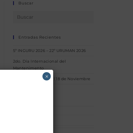
Buscar
Entradas Recientes
5º INGURU 2026 – 22º URUMAN 2026
2do. Día Internacional del
Mantenimento
×
1° INGURU – Del 15 al 18 de Noviembre
Categorías
Afiliaciones
(1)
acerca_uruman
(1)