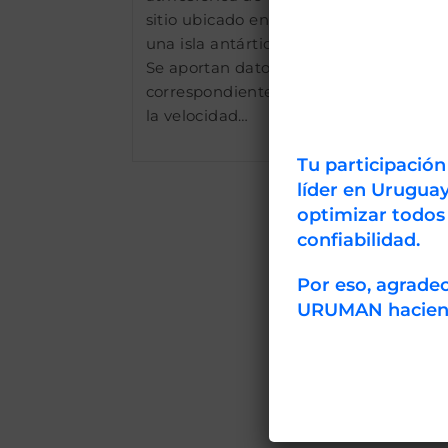
sitio ubicado en
una isla antártica.
Se aportan datos
correspondientes a
la velocidad…
Tu participació
líder en Uruguay
optimizar todos
confiabilidad.
Por eso, agrad
URUMAN haciendo