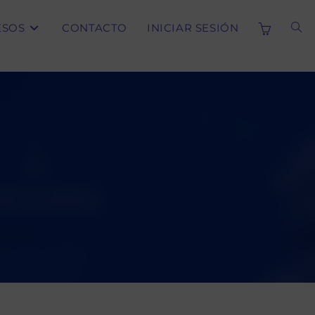
ESOS
CONTACTO
INICIAR SESIÓN
ALT
BÚS
DE
LA
WE