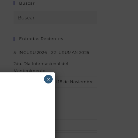
Buscar
Entradas Recientes
5º INGURU 2026 – 22º URUMAN 2026
2do. Día Internacional del
Mantenimento
×
1° INGURU – Del 15 al 18 de Noviembre
Categorías
Afiliaciones
(1)
acerca_uruman
(1)