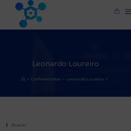
Saltar
al
contenido
Leonardo Loureiro
>
Conferencistas
>
Leonardo Loureiro
>
Buscar