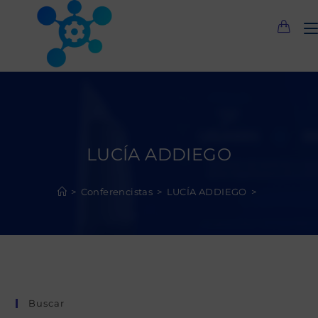
Saltar
al
contenido
LUCÍA ADDIEGO
>
Conferencistas
>
LUCÍA ADDIEGO
>
Buscar