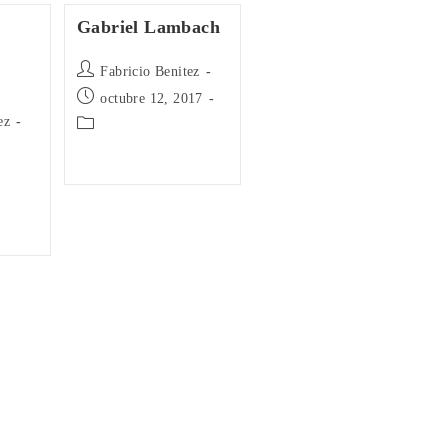
Gabriel Lambach
Autor
Fabricio Benitez
de
Publicación
octubre 12, 2017
la
de
ez
Categoría
entrada:
la
de
entrada:
la
entrada: