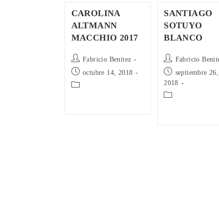
CAROLINA
SANTIAGO
ALTMANN
SOTUYO
MACCHIO 2017
BLANCO
Autor
Autor
Fabricio Benitez
Fabricio Benit
de
de
Publicación
Publicación
octubre 14, 2018
septiembre 26,
la
la
de
de
2018
Categoría
entrada:
entrada:
la
la
de
Categoría
entrada:
entrada:
la
de
entrada:
la
entrada: