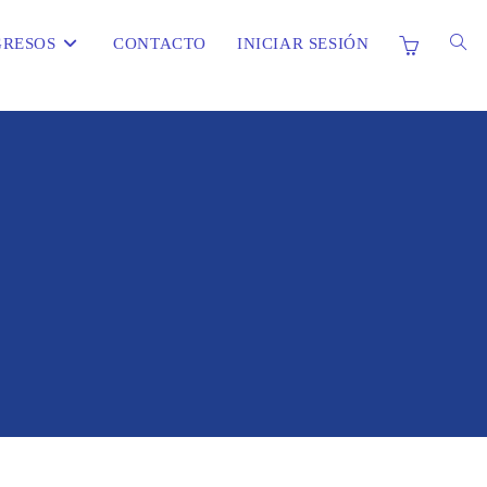
ALT
RESOS
CONTACTO
INICIAR SESIÓN
BÚS
DE
LA
WEB