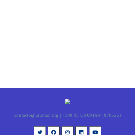
contacto@uruman.org
|
+598 93 URUMAN (878626)