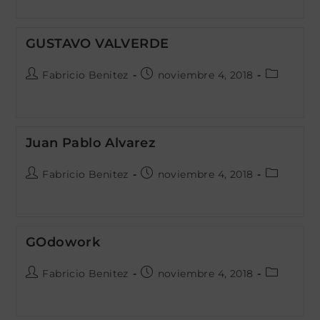
la
la
la
entrada:
entrada:
entrada:
GUSTAVO VALVERDE
Autor
Publicación
Categoría
Fabricio Benitez
noviembre 4, 2018
de
de
de
la
la
la
entrada:
entrada:
entrada:
Juan Pablo Alvarez
Autor
Publicación
Categoría
Fabricio Benitez
noviembre 4, 2018
de
de
de
la
la
la
entrada:
entrada:
entrada:
GOdowork
Autor
Publicación
Categoría
Fabricio Benitez
noviembre 4, 2018
de
de
de
la
la
la
entrada:
entrada:
entrada: