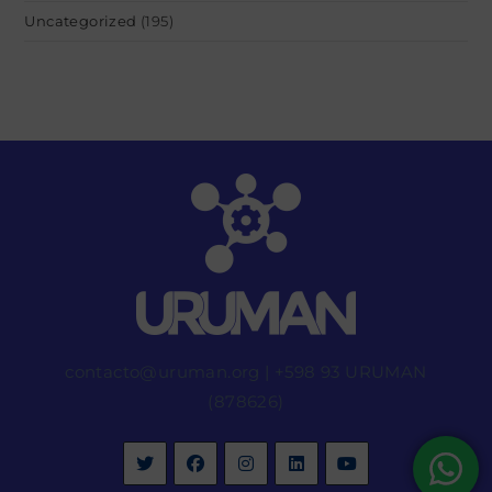
Uncategorized
(195)
contacto@uruman.org
|
+598 93 URUMAN
(878626)