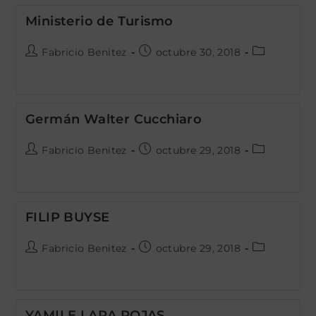
Ministerio de Turismo
Autor
Publicación
Categoría
Fabricio Benitez
octubre 30, 2018
de
de
de
la
la
la
entrada:
entrada:
entrada:
Germán Walter Cucchiaro
Autor
Publicación
Categoría
Fabricio Benitez
octubre 29, 2018
de
de
de
la
la
la
entrada:
entrada:
entrada:
FILIP BUYSE
Autor
Publicación
Categoría
Fabricio Benitez
octubre 29, 2018
de
de
de
la
la
la
entrada:
entrada:
entrada:
YAMILE LARA ROJAS