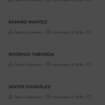
Fabricio Benitez
noviembre 6, 2018
de
de
de
la
la
la
entrada:
entrada:
entrada:
RAMIRO NANTEZ
Autor
Publicación
Categoría
Fabricio Benitez
noviembre 5, 2018
de
de
de
la
la
la
entrada:
entrada:
entrada:
RODRIGO TABORDA
Autor
Publicación
Categoría
Fabricio Benitez
noviembre 5, 2018
de
de
de
la
la
la
entrada:
entrada:
entrada:
JAVIER GONZÁLEZ
Autor
Publicación
Categoría
Fabricio Benitez
noviembre 5, 2018
de
de
de