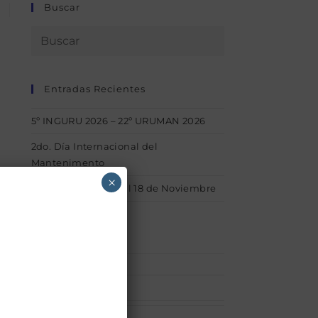
Buscar
Entradas Recientes
5º INGURU 2026 – 22º URUMAN 2026
2do. Día Internacional del
Mantenimento
×
1° INGURU – Del 15 al 18 de Noviembre
Categorías
Afiliaciones
(1)
acerca_uruman
(1)