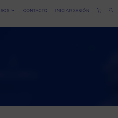
ESOS
CONTACTO
INICIAR SESIÓN
ALT
BÚS
DE
LA
WE