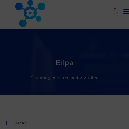
Saltar
al
contenido
Bilpa
>
Imagen Patrocinador
>
Bilpa
Buscar