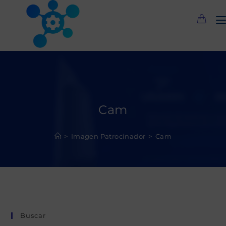
Saltar
al
contenido
Cam
>
Imagen Patrocinador
>
Cam
Buscar