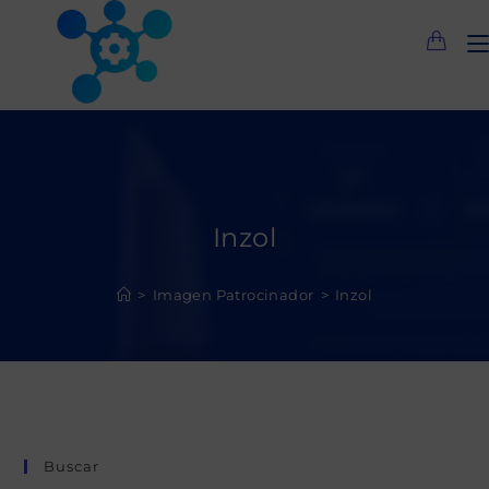
Saltar
al
contenido
Inzol
>
Imagen Patrocinador
>
Inzol
Buscar