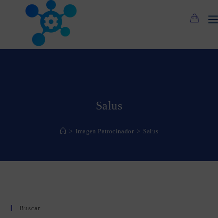
Saltar
al
contenido
Salus
>
Imagen Patrocinador
>
Salus
Buscar