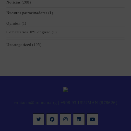
Noticias
(208)
Nuestros patrocinadores
(1)
Opinión
(1)
Comentarios10º Congreso
(1)
Uncategorized
(195)
contacto@uruman.org
|
+598 93 URUMAN (878626)