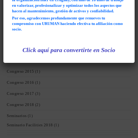
Eventos Regionales
(2)
en valorizar, profesionalizar y optimizar todos los aspectos que
hacen al mantenimiento, gestión de activos y confiabilidad.
Fray Bentos 2016
(1)
Por eso, agradecemos profundamente que renueves tu
compromiso con URUMAN haciendo efectiva tu afiliación como
Congreso 2022
(1)
socio.
Eventos
(17)
Click aquí para convertirte en Socio
Congreso 2014
(8)
Principal Congreso
(8)
Congreso 2015
(1)
Congreso 2016
(1)
Congreso 2017
(3)
Congreso 2018
(2)
Seminarios
(1)
Seminario Facilities 2018
(1)