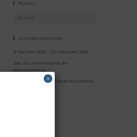
Buscar
Entradas Recientes
5º INGURU 2026 – 22º URUMAN 2026
2do. Día Internacional del
Mantenimento
×
1° INGURU – Del 15 al 18 de Noviembre
Categorías
Afiliaciones
(1)
acerca_uruman
(1)