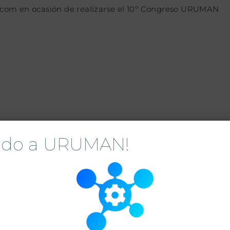
.com en ocasión de realizarse el 10º Congreso URUMAN
nido a URUMAN!