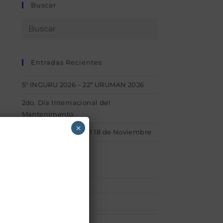
Buscar
Entradas Recientes
5º INGURU 2026 – 22º URUMAN 2026
2do. Día Internacional del
Mantenimento
×
1° INGURU – Del 15 al 18 de Noviembre
Categorías
Afiliaciones
(1)
acerca_uruman
(1)