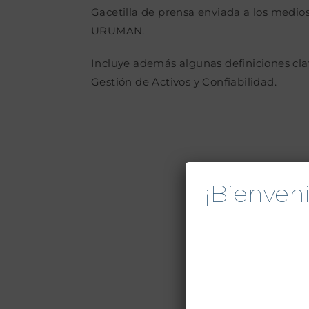
Gacetilla de prensa enviada a los medio
URUMAN.
Incluye además algunas definiciones cla
Gestión de Activos y Confiabilidad.
¡Bienve