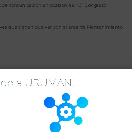
s de comunicación en ocasión del 10º Congreso
ves que tienen que ver con el área de Mantenimiento,
nido a URUMAN!