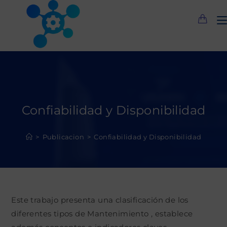
Saltar
al
contenido
Confiabilidad y Disponibilidad
>
Publicacion
>
Confiabilidad y Disponibilidad
Este trabajo presenta una clasificación de los
diferentes tipos de Mantenimiento , establece