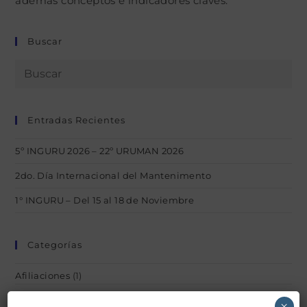
además conceptos e indicadores claves.
Buscar
Entradas Recientes
5º INGURU 2026 – 22º URUMAN 2026
2do. Día Internacional del Mantenimento
1° INGURU – Del 15 al 18 de Noviembre
Categorías
Afiliaciones
(1)
acerca_uruman
(1)
×